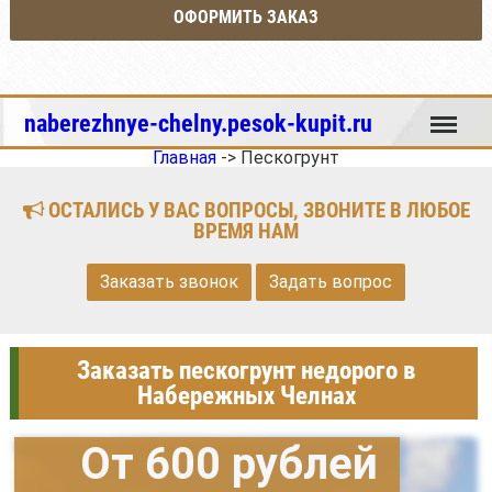
ОФОРМИТЬ ЗАКАЗ
Меню
naberezhnye-chelny.pesok-kupit.ru
Главная
->
Пескогрунт
ОСТАЛИСЬ У ВАС ВОПРОСЫ, ЗВОНИТЕ В ЛЮБОЕ
ВРЕМЯ НАМ
Заказать звонок
Задать вопрос
Заказать пескогрунт недорого в
Набережных Челнах
От 600 рублей